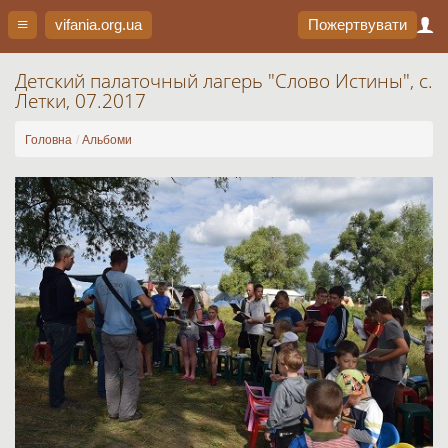
vifania.org
.ua
Пожертвувати
Детский палаточный лагерь "Слово Истины", с.
Летки, 07.2017
Головна
Альбоми