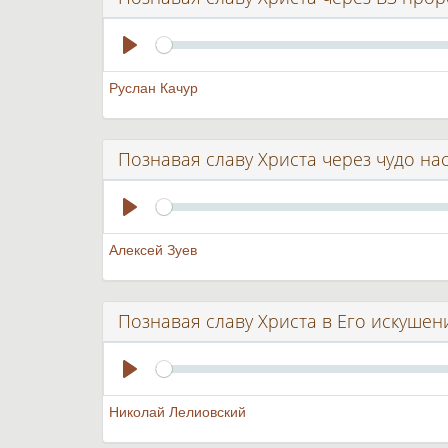
Seek
Play
Руслан Качур
Познавая славу Христа через чудо н
Seek
Play
Алексей Зуев
Познавая славу Христа в Его искушен
Seek
Play
Николай Лелиовский