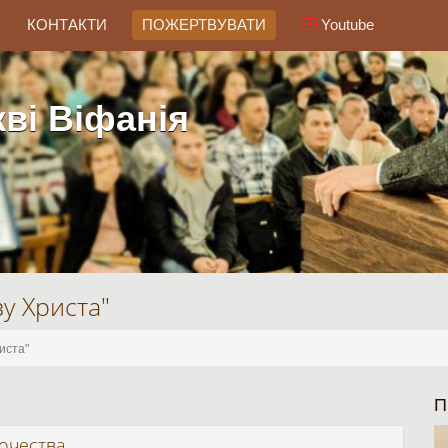
КОНТАКТИ
ПОЖЕРТВУВАТИ
Youtube
ві Віфанія
у Христа"
иста"
П
очества