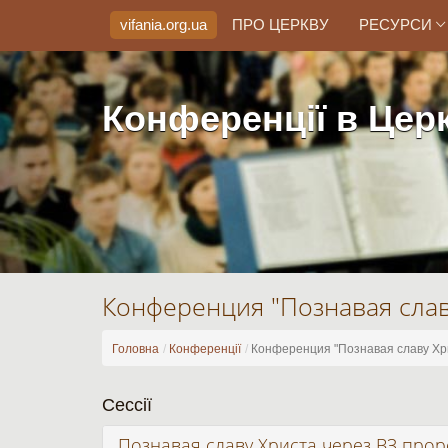
vifania.org
.ua
ПРО ЦЕРКВУ
РЕСУРСИ
Конференції в Церк
Конференция "Познавая слав
Головна
Конференції
Конференция "Познавая славу Хр
Сессії
Познавая славу Христа через ВЗ прор