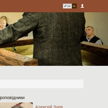
ua
ru
роповідники
Алексей Зуев