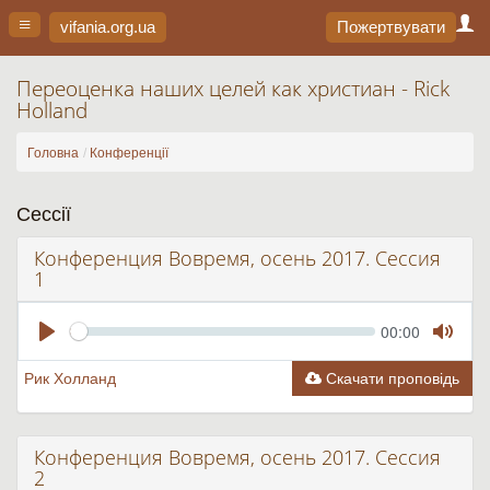
vifania.org
.ua
Пожертвувати
Переоценка наших целей как христиан - Rick
Holland
Головна
Конференції
Сессії
Конференция Вовремя, осень 2017. Сессия
1
Seek
Current
00:00
time
Play
Toggle
Mute
Рик Холланд
Скачати проповідь
Конференция Вовремя, осень 2017. Сессия
2