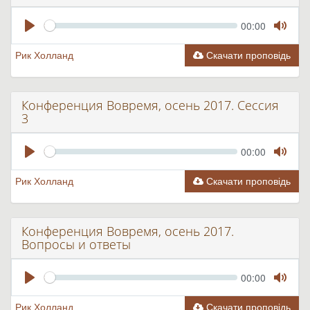
Seek
Current
00:00
time
Play
Toggle
Mute
Рик Холланд
Скачати проповідь
Конференция Вовремя, осень 2017. Сессия
3
Seek
Current
00:00
time
Play
Toggle
Mute
Рик Холланд
Скачати проповідь
Конференция Вовремя, осень 2017.
Вопросы и ответы
Seek
Current
00:00
time
Play
Toggle
Mute
Рик Холланд
Скачати проповідь