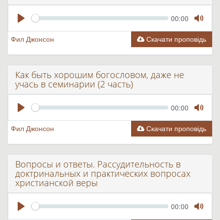
Seek
Current
00:00
time
Play
Toggle
Mute
Фил Джонсон
Скачати проповідь
Как быть хорошим богословом, даже не
учась в семинарии (2 часть)
Seek
Current
00:00
time
Play
Toggle
Mute
Фил Джонсон
Скачати проповідь
Вопросы и ответы. Рассудительность в
доктринальных и практических вопросах
христианской веры
Seek
Current
00:00
time
Play
Toggle