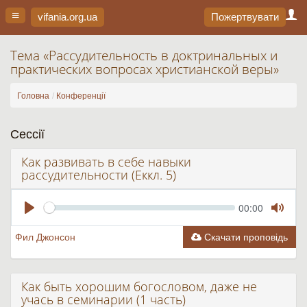
vifania.org
.ua
Пожертвувати
Тема «Рассудительность в доктринальных и
практических вопросах христианской веры»
Головна
Конференції
Сессії
Как развивать в себе навыки
рассудительности (Еккл. 5)
Seek
Current
00:00
time
Play
Toggle
Mute
Фил Джонсон
Скачати проповідь
Как быть хорошим богословом, даже не
учась в семинарии (1 часть)