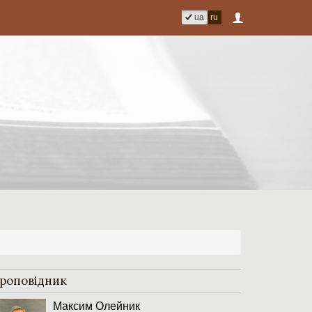
ua
ru
роповідник
Максим Олейник