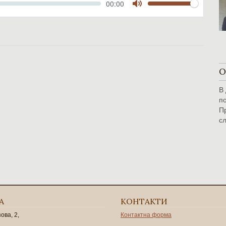
Volume
Current
00:00
time
Toggle
Mute
О
В
по
П
с
А
КОНТАКТИ
зова, 2,
Контактна форма