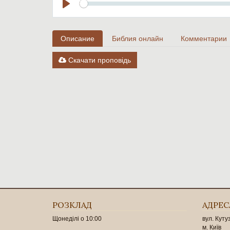
Seek
Play
Описание
Библия онлайн
Комментарии
Скачати проповідь
РОЗКЛАД
АДРЕС
Щонеділі о 10:00
вул. Куту
м. Київ