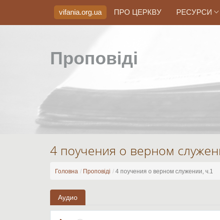
vifania.org
.ua
ПРО ЦЕРКВУ
РЕСУРСИ
Проповіді
4 поучения о верном служени
Головна
Проповіді
4 поучения о верном служении, ч.1
Аудио