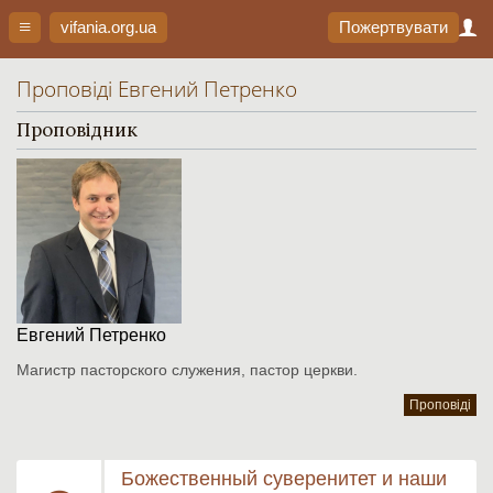
vifania.org
.ua
Пожертвувати
Проповіді Евгений Петренко
Проповідник
Евгений Петренко
Магистр пасторского служения, пастор церкви.
Проповіді
Божественный суверенитет и наши