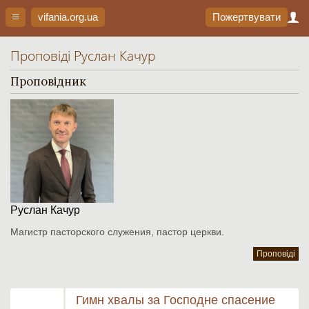
vifania.org
.ua
Пожертвувати
Проповіді Руслан Качур
Проповідник
Руслан Качур
Магистр пасторского служения, пастор церкви.
Проповіді
Гимн хвалы за Господне спасение