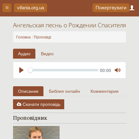
vifania.org
.ua
Пожертвувати
Ангельская песнь о Рождении Спасителя
Головна
Проповіді
Аудио
Видео
Seek
Current
00:00
time
Play
Toggle
Mute
Описание
Библия онлайн
Комментарии
Скачати проповідь
Проповідник