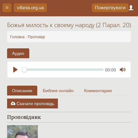
vifania.org
.ua
Пожертвувати
Божья милость к своему народу (2 Парал. 20)
Головна
Проповіді
Аудио
Seek
Current
00:00
time
Play
Toggle
Mute
Описание
Библия онлайн
Комментарии
Скачати проповідь
Проповідник