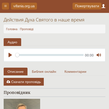
vifania.org
.ua
Пожертвувати
Действия Духа Святого в наше время
Головна
Проповіді
Аудио
Seek
Current
00:00
time
Play
Toggl
Mute
Описание
Библия онлайн
Комментарии
Скачати проповідь
Проповідник