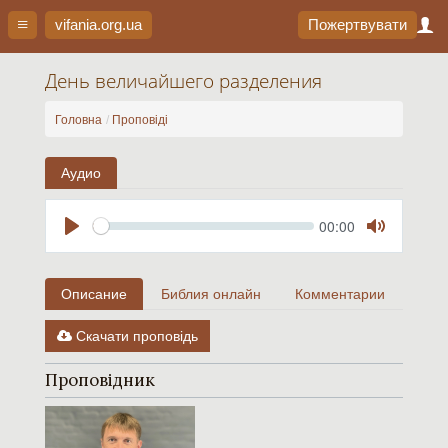
vifania.org
.ua
Пожертвувати
День величайшего разделения
Головна
Проповіді
Аудио
Seek
Current
00:00
time
Play
Toggle
Mute
Описание
Библия онлайн
Комментарии
Скачати проповідь
Проповідник