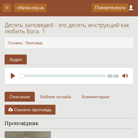
vifania.org
.ua
Пожертвувати
Десять заповедей - это десять инструкций как
любить Бога. 1
Головна
Проповіді
Аудио
Seek
Current
00:00
time
Play
Toggl
Mute
Описание
Библия онлайн
Комментарии
Скачати проповідь
Проповідник