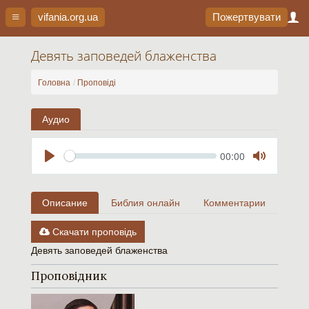
vifania.org
.ua
Пожертвувати
Девять заповедей блаженства
Головна
Проповіді
Аудио
Seek
Current
00:00
time
Play
Toggle
Mute
Описание
Библия онлайн
Комментарии
Скачати проповідь
Девять заповедей блаженства
Проповідник