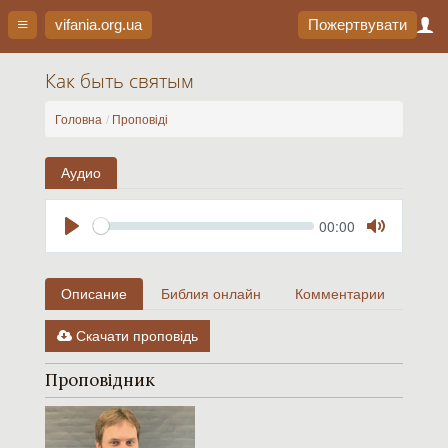
vifania.org
.ua
Пожертвувати
Как быть святым
Головна
Проповіді
Аудио
Seek
Current
00:00
time
Play
Toggle
Mute
Описание
Библия онлайн
Комментарии
Скачати проповідь
Проповідник