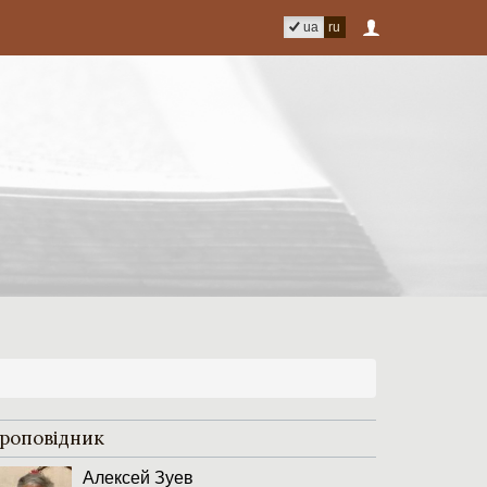
ua
ru
роповідник
Алексей Зуев