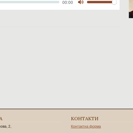
Volume
Current
00:00
time
Toggle
Mute
А
КОНТАКТИ
зова, 2,
Контактна форма