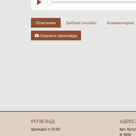
Seek
Play
Описание
Библия онлайн
Комментарии
Скачати проповідь
РОЗКЛАД
АДРЕС
Щонеділі о 10:00
вул. Куту
м. Київ