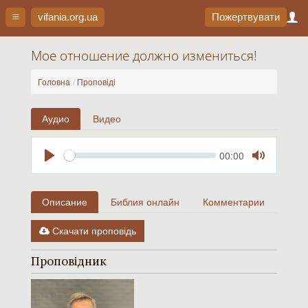
vifania.org
.ua
Пожертвувати
Мое отношение должно измениться!
Головна
Проповіді
Аудио
Видео
Seek
Current
00:00
time
Play
Toggle
Mute
Описание
Библия онлайн
Комментарии
Скачати проповідь
Проповідник