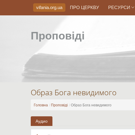
vifania.org
.ua
ПРО ЦЕРКВУ
РЕСУРСИ
Проповіді
Образ Бога невидимого
Головна
Проповіді
Образ Бога невидимого
Аудио