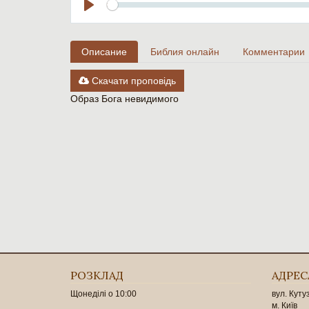
Seek
Play
Описание
Библия онлайн
Комментарии
Скачати проповідь
Образ Бога невидимого
РОЗКЛАД
АДРЕС
Щонеділі о 10:00
вул. Куту
м. Київ