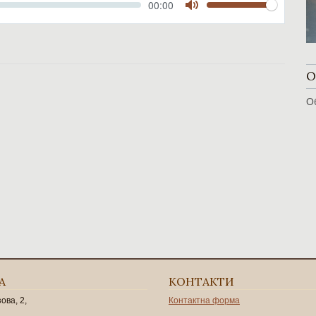
Volume
Current
00:00
time
Toggle
Mute
О
О
А
КОНТАКТИ
зова, 2,
Контактна форма