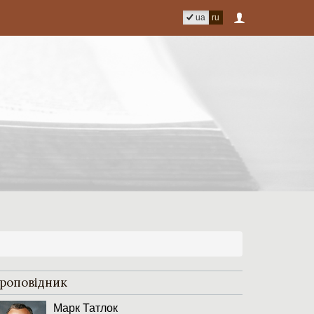
ua
ru
роповідник
Марк Татлок