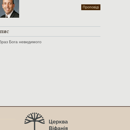
Проповіді
пис
браз Бога невидимого