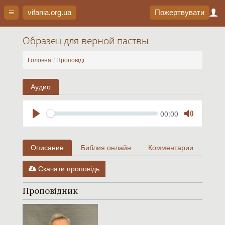
vifania.org
.ua
Пожертвувати
Образец для верной паствы
Головна
Проповіді
Аудио
Seek
Current
00:00
time
Play
Toggle
Mute
Описание
Библия онлайн
Комментарии
Скачати проповідь
Проповідник