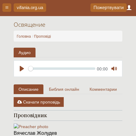
vifania.org
.ua
Пожертвувати
Освящение
Головна
Проповіді
Аудио
Seek
Current
00:00
time
Play
Toggle
Mute
Описание
Библия онлайн
Комментарии
Скачати проповідь
Проповідник
Вячеслав Жолудев