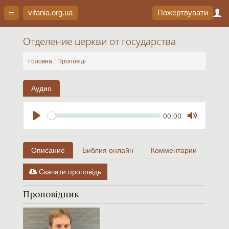
vifania.org
.ua
Пожертвувати
Отделение церкви от государства
Головна
Проповіді
Аудио
Seek
Current
00:00
time
Play
Toggle
Mute
Описание
Библия онлайн
Комментарии
Скачати проповідь
Проповідник