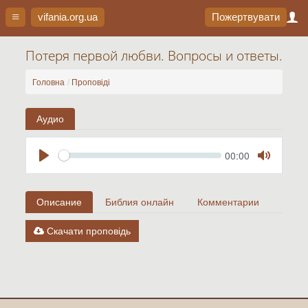
vifania.org
.ua
Пожертвувати
Потеря первой любви. Вопросы и ответы.
Головна
Проповіді
Аудио
Seek
Current
00:00
time
Play
Toggle
Mute
Описание
Библия онлайн
Комментарии
Скачати проповідь