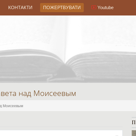
КОНТАКТИ
ПОЖЕРТВУВАТИ
Youtube
авета над Моисеевым
ад Моисеевым
П