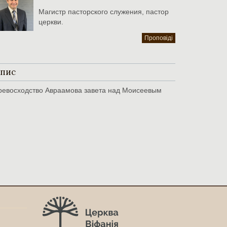
Магистр пасторского служения, пастор
церкви.
Проповіді
пис
ревосходство Авраамова завета над Моисеевым