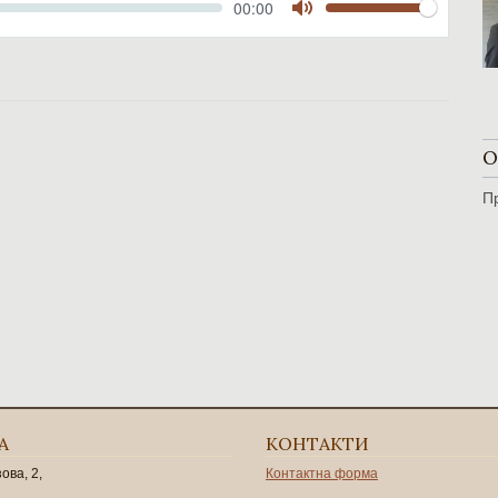
Volume
Current
00:00
time
Toggle
Mute
О
П
А
КОНТАКТИ
зова, 2,
Контактна форма