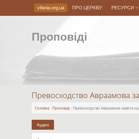
vifania.org
.ua
ПРО ЦЕРКВУ
РЕСУРСИ
Проповіді
Превосходство Авраамова з
Головна
Проповіді
Превосходство Авраамова завета н
Аудио