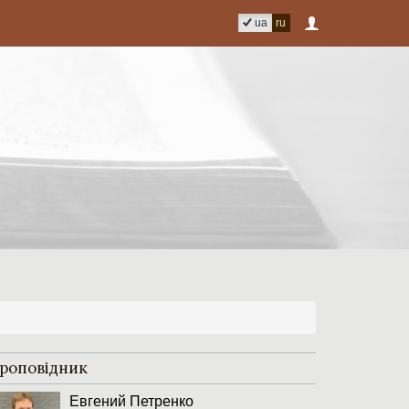
ua
ru
роповідник
Евгений Петренко