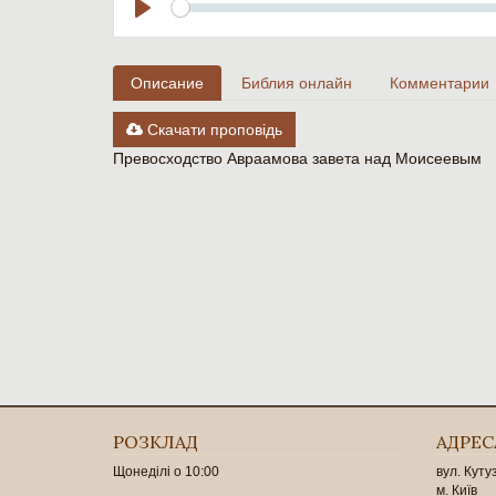
Seek
Play
Описание
Библия онлайн
Комментарии
Скачати проповідь
Превосходство Авраамова завета над Моисеевым
РОЗКЛАД
АДРЕС
Щонеділі о 10:00
вул. Куту
м. Київ