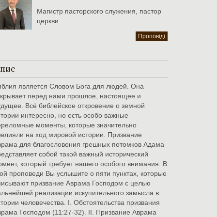
Магистр пасторского служения, пастор
церкви.
Проповіді
пис
иблия является Словом Бога для людей. Она
ткрывает перед нами прошлое, настоящее и
удущее. Всё библейское откровение о земной
стории интересно, но есть особо важные
ереломные моменты, которые значительно
овлияли на ход мировой истории. Призвание
врама для благословения грешных потомков Адама
редставляет собой такой важный исторический
омент, который требует нашего особого внимания. В
той проповеди Вы услышите о пяти пунктах, которые
писывают призвание Аврама Господом с целью
альнейшей реализации искупительного замысла в
стории человечества. I. Обстоятельства призвания
врама Господом (11:27-32). II. Призвание Аврама