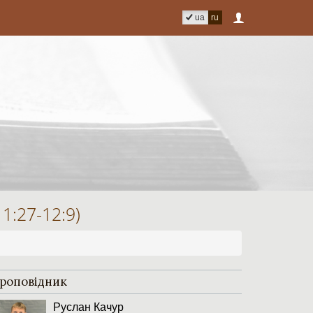
ua
ru
:27-12:9)
роповідник
Руслан Качур