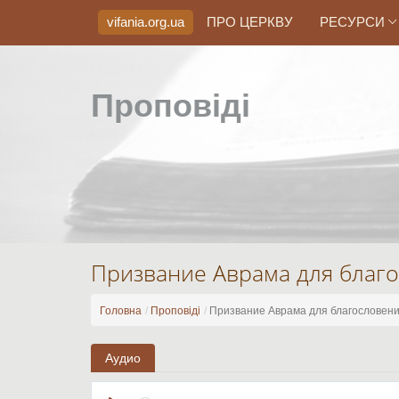
vifania.org
.ua
ПРО ЦЕРКВУ
РЕСУРСИ
Проповіді
Призвание Аврама для благо
Головна
Проповіді
Призвание Аврама для благословени
Аудио