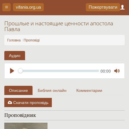
vifania.org
.ua
Пожертвувати
Прошлые и настоящие ценности апостола
Павла
Головна
Проповіді
Аудио
Seek
Current
00:00
time
Play
Toggl
Mute
Описание
Библия онлайн
Комментарии
Скачати проповідь
Проповідник