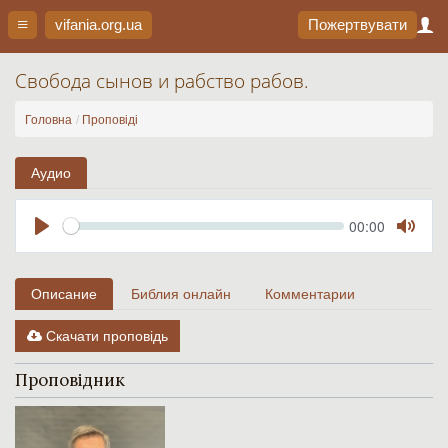
vifania.org
.ua
Пожертвувати
Свобода сынов и рабство рабов.
Головна
Проповіді
Аудио
Seek
Current
00:00
time
Play
Toggl
Mute
Описание
Библия онлайн
Комментарии
Скачати проповідь
Проповідник