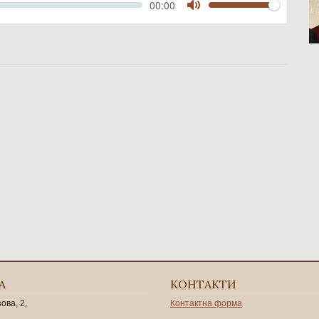
Volume
Current
00:00
time
Toggle
Mute
А
КОНТАКТИ
зова, 2,
Контактна форма