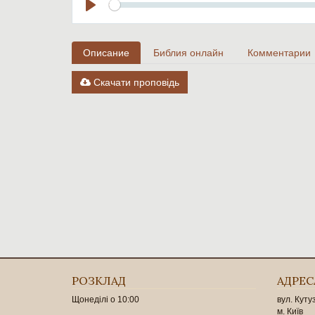
Seek
Play
Описание
Библия онлайн
Комментарии
Скачати проповідь
РОЗКЛАД
АДРЕС
Щонеділі о 10:00
вул. Куту
м. Київ