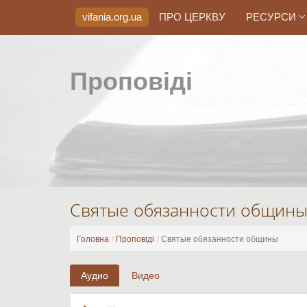
vifania.org
.ua
ПРО ЦЕРКВУ
РЕСУРСИ
Проповіді
Святые обязанности общин
Головна
Проповіді
Святые обязанности общины
Аудио
Видео