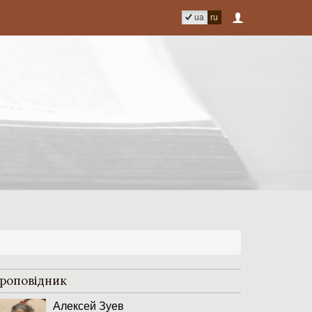
ua
ru
роповідник
Алексей Зуев