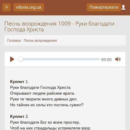
vifania.org
.ua
Пожертвувати
Песнь возрождения 1009 - Руки благодати
Господа Христа
Головна
Песнь возрождения
Seek
Current
00:00
time
Play
Toggl
Mute
Куплет
1.
Руки благодати Господа Христа
Открывают людям райские врата.
Руки те творили много дивных дел.
Но тайник их силы кто постичь сумел?
Куплет
2.
Руки благодати Бог ко всем простер,
Чтоб на них страдальцы устремляли взор: