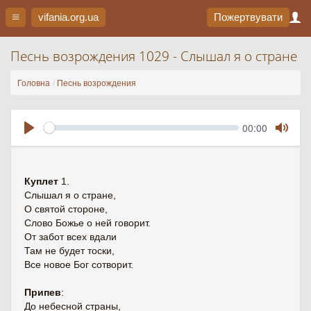
vifania.org
.ua
Пожертвувати
Песнь возрождения 1029 - Слышал я о стране
Головна
Песнь возрождения
Seek
Current
00:00
time
Play
Toggl
Mute
Куплет
1.
Слышал я о стране,
О святой стороне,
Слово Божье о ней говорит.
От забот всех вдали
Там не будет тоски,
Все новое Бог сотворит.
Припев
:
До небесной страны,