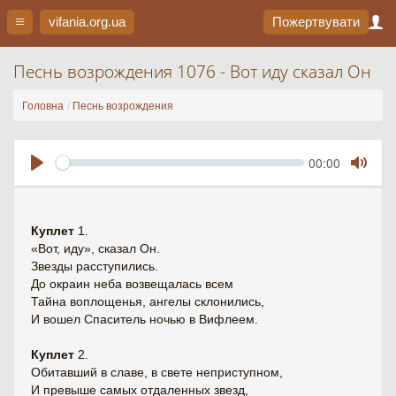
vifania.org
.ua
Пожертвувати
Песнь возрождения 1076 - Вот иду сказал Он
Головна
Песнь возрождения
Seek
Current
00:00
time
Play
Toggl
Mute
Куплет
1.
«Вот, иду», сказал Он.
Звезды расступились.
До окраин неба возвещалась всем
Тайна воплощенья, ангелы склонились,
И вошел Спаситель ночью в Вифлеем.
Куплет
2.
Обитавший в славе, в свете неприступном,
И превыше самых отдаленных звезд,