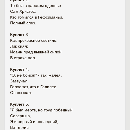
То был в царском одеянье
Сам Христос,
Кто томился в Гефсиманьи,
Полный слез.
Куплет
3.
Как прекрасное светило,
Лик сиял;
Иоанн пред вышней силой
В страхе пал.
Куплет
4.
"О, не бойся!" - так, жалея,
Зазвучал
Голос тот, что в Галилее
Он слыхал.
Куплет
5.
"Я был мертв, но труд победный
Совершив,
Я и первый и последний;
Вот я жив.