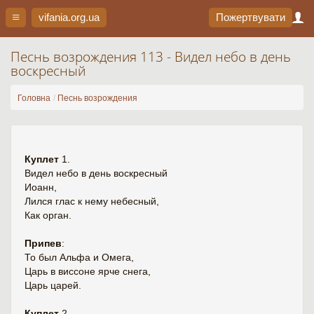
vifania.org
.ua
Пожертвувати
Песнь возрождения 113 - Видел небо в день
воскресный
Головна
Песнь возрождения
Куплет
1.
Видел небо в день воскресный
Иоанн,
Лился глас к нему небесный,
Как орган.
Припев
:
То был Альфа и Омега,
Царь в виссоне ярче снега,
Царь царей.
Куплет
2.