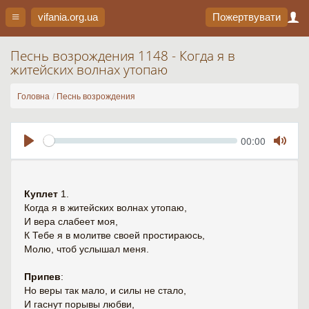
vifania.org
.ua
Пожертвувати
Песнь возрождения 1148 - Когда я в
житейских волнах утопаю
Головна
Песнь возрождения
Seek
Current
00:00
time
Play
Toggl
Mute
Куплет
1.
Когда я в житейских волнах утопаю,
И вера слабеет моя,
К Тебе я в молитве своей простираюсь,
Молю, чтоб услышал меня.
Припев
:
Но веры так мало, и силы не стало,
И гаснут порывы любви,