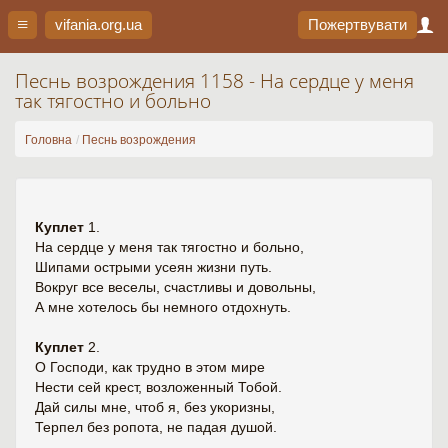
vifania.org
.ua
Пожертвувати
Песнь возрождения 1158 - На сердце у меня
так тягостно и больно
Головна
Песнь возрождения
Куплет
1.
На сердце у меня так тягостно и больно,
Шипами острыми усеян жизни путь.
Вокруг все веселы, счастливы и довольны,
А мне хотелось бы немного отдохнуть.
Куплет
2.
О Господи, как трудно в этом мире
Нести сей крест, возложенный Тобой.
Дай силы мне, чтоб я, без укоризны,
Терпел без ропота, не падая душой.