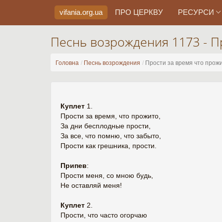
vifania.org
.ua
ПРО ЦЕРКВУ
РЕСУРСИ
Песнь возрождения 1173 - П
Головна
Песнь возрождения
Прости за время что прож
Куплет
1.
Прости за время, что прожито,
За дни бесплодные прости,
За все, что помню, что забыто,
Прости как грешника, прости.
Припев
:
Прости меня, со мною будь,
Не оставляй меня!
Куплет
2.
Прости, что часто огорчаю