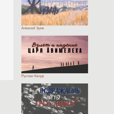
Алексей Зуев
Руслан Качур