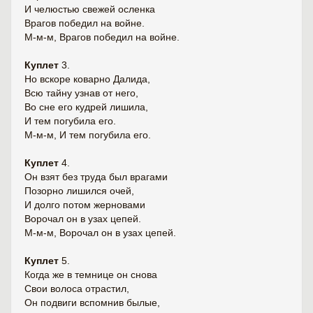
И челюстью свежей осленка
Врагов победил на войне.
М-м-м, Врагов победил на войне.
Куплет
3.
Но вскоре коварно Далида,
Всю тайну узнав от него,
Во сне его кудрей лишила,
И тем погубила его.
М-м-м, И тем погубила его.
Куплет
4.
Он взят без труда был врагами
Позорно лишился очей,
И долго потом жерновами
Ворочал он в узах цепей.
М-м-м, Ворочал он в узах цепей.
Куплет
5.
Когда же в темнице он снова
Свои волоса отрастил,
Он подвиги вспомнив былые,