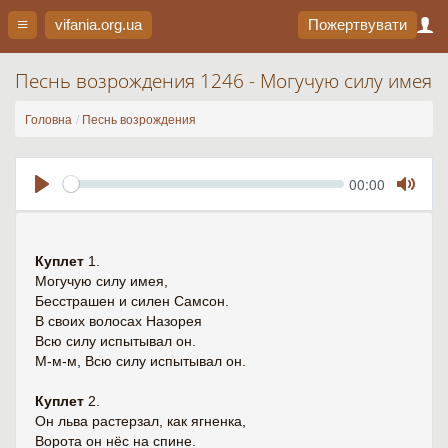
vifania.org
.ua
Пожертвувати
Песнь возрождения 1246 - Могучую силу имея
Головна
Песнь возрождения
Seek
Current
00:00
time
Play
Toggl
Mute
Куплет
1.
Могучую силу имея,
Бесстрашен и силен Самсон.
В своих волосах Назорея
Всю силу испытывал он.
М-м-м, Всю силу испытывал он.
Куплет
2.
Он льва растерзал, как ягненка,
Ворота он нёс на спине.