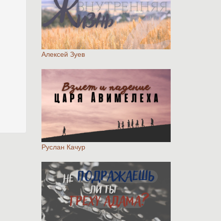
Алексей Зуев
Руслан Качур