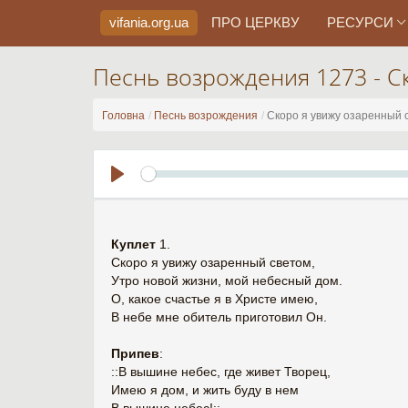
vifania.org
.ua
ПРО ЦЕРКВУ
РЕСУРСИ
Песнь возрождения 1273 - С
Головна
Песнь возрождения
Скоро я увижу озаренный 
Play
Куплет
1.
Скоро я увижу озаренный светом,
Утро новой жизни, мой небесный дом.
О, какое счастье я в Христе имею,
В небе мне обитель приготовил Он.
Припев
:
::В вышине небес, где живет Творец,
Имею я дом, и жить буду в нем