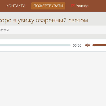
КОНТАКТИ
ПОЖЕРТВУВАТИ
Youtube
коро я увижу озаренный светом
светом
Seek
Current
00:00
time
Toggle
Mute