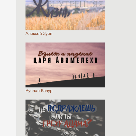
Алексей Зуев
Руслан Качур