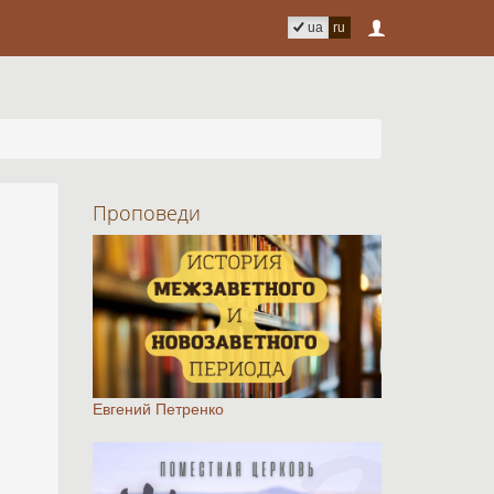
ua
ru
Проповеди
Евгений Петренко