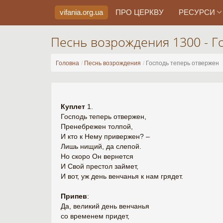
vifania.org
.ua
ПРО ЦЕРКВУ
РЕСУРСИ
Песнь возрождения 1300 - Г
Головна
Песнь возрождения
Господь теперь отвержен
Куплет
1.
Господь теперь отвержен,
Пренебрежен толпой,
И кто к Нему привержен? –
Лишь нищий, да слепой.
Но скоро Он вернется
И Свой престол займет,
И вот, уж день венчанья к нам грядет.
Припев
:
Да, великий день венчанья
со временем придет,