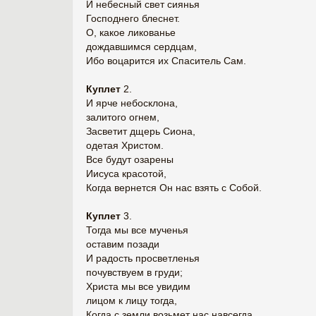
И небесный свет сиянья
Господнего блеснет.
О, какое ликованье
дождавшимся сердцам,
Ибо воцарится их Спаситель Сам.
Куплет
2.
И ярче небосклона,
залитого огнем,
Засветит дщерь Сиона,
одетая Христом.
Все будут озарены
Иисуса красотой,
Когда вернется Он нас взять с Собой.
Куплет
3.
Тогда мы все мученья
оставим позади
И радость просветленья
почувствуем в груди;
Христа мы все увидим
лицом к лицу тогда,
Когда с земли возьмет нас навсегда.