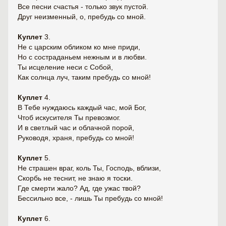
Все песни счастья - только звук пустой.
Друг неизменный, о, пребудь со мной.
Куплет
3.
Не с царским обликом ко мне приди,
Но с состраданьем нежным и в любви.
Ты исцеление неси с Собой,
Как солнца луч, таким пребудь со мной!
Куплет
4.
В Тебе нуждаюсь каждый час, мой Бог,
Чтоб искусителя Ты превозмог.
И в светлый час и облачной порой,
Руководя, храня, пребудь со мной!
Куплет
5.
Не страшен враг, коль Ты, Господь, вблизи,
Скорбь не теснит, не знаю я тоски.
Где смерти жало? Ад, где ужас твой?
Бессильно все, - лишь Ты пребудь со мной!
Куплет
6.