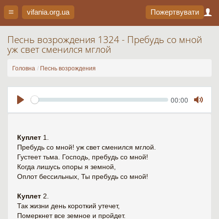
vifania.org
.ua
Пожертвувати
Песнь возрождения 1324 - Пребудь со мной
уж свет сменился мглой
Головна
Песнь возрождения
Seek
Current
00:00
time
Play
Toggl
Mute
Куплет
1.
Пребудь со мной! уж свет сменился мглой.
Густеет тьма. Господь, пребудь со мной!
Когда лишусь опоры я земной,
Оплот бессильных, Ты пребудь со мной!
Куплет
2.
Так жизни день короткий утечет,
Померкнет все земное и пройдет.