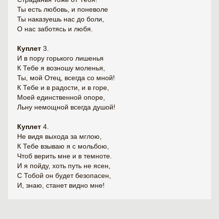
Ты есть любовь, и поневоле
Ты наказуешь нас до боли,
О нас заботясь и любя.
Куплет
3.
И в пору горького лишенья
К Тебе я возношу моленья,
Ты, мой Отец, всегда со мной!
К Тебе и в радости, и в горе,
Моей единственной опоре,
Льну немощной всегда душой!
Куплет
4.
Не видя выхода за мглою,
К Тебе взываю я с мольбою,
Чтоб верить мне и в темноте.
И я пойду, хоть путь не ясен,
С Тобой он будет безопасен,
И, знаю, станет видно мне!