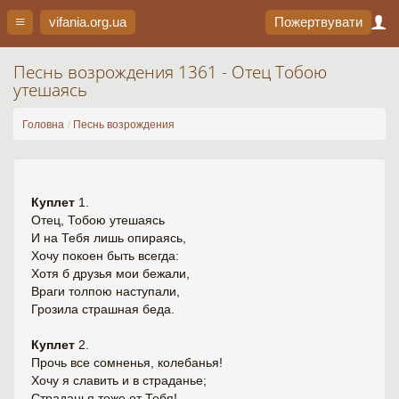
vifania.org
.ua
Пожертвувати
Песнь возрождения 1361 - Отец Тобою
утешаясь
Головна
Песнь возрождения
Куплет
1.
Отец, Тобою утешаясь
И на Тебя лишь опираясь,
Хочу покоен быть всегда:
Хотя б друзья мои бежали,
Враги толпою наступали,
Грозила страшная беда.
Куплет
2.
Прочь все сомненья, колебанья!
Хочу я славить и в страданье;
Страданья тоже от Тебя!