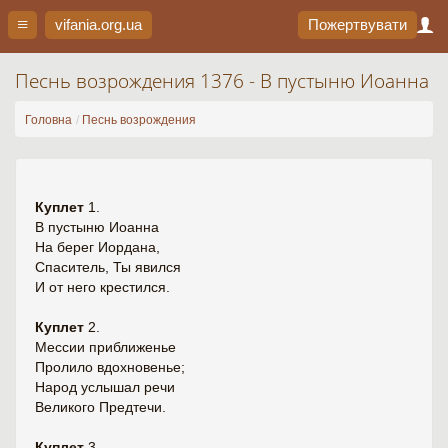
vifania.org
.ua
Пожертвувати
Песнь возрождения 1376 - В пустыню Иоанна
Головна
Песнь возрождения
Куплет
1.
В пустыню Иоанна
На берег Иордана,
Спаситель, Ты явился
И от него крестился.
Куплет
2.
Мессии приближенье
Пролило вдохновенье;
Народ услышал речи
Великого Предтечи.
Куплет
3.