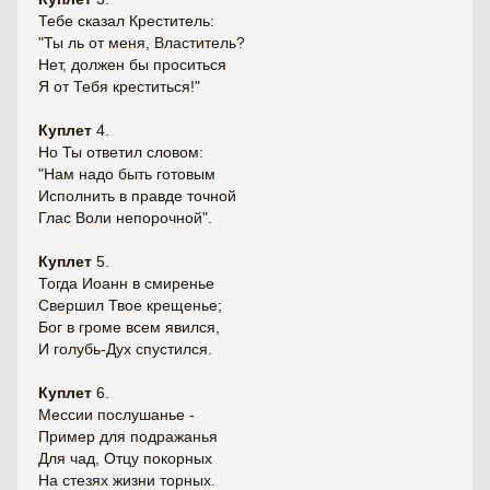
Тебе сказал Креститель:
"Ты ль от меня, Властитель?
Нет, должен бы проситься
Я от Тебя креститься!"
Куплет
4.
Но Ты ответил словом:
"Нам надо быть готовым
Исполнить в правде точной
Глас Воли непорочной".
Куплет
5.
Тогда Иоанн в смиренье
Свершил Твое крещенье;
Бог в громе всем явился,
И голубь-Дух спустился.
Куплет
6.
Мессии послушанье -
Пример для подражанья
Для чад, Отцу покорных
На стезях жизни торных.