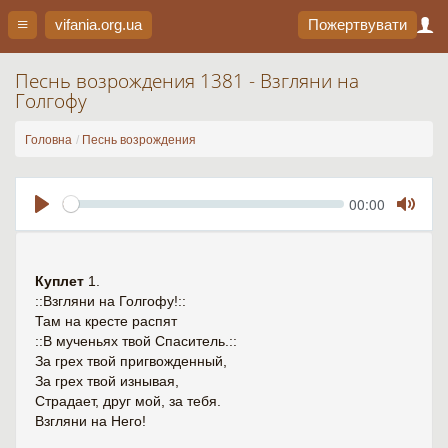
vifania.org
.ua
Пожертвувати
Песнь возрождения 1381 - Взгляни на
Голгофу
Головна
Песнь возрождения
Seek
Current
00:00
time
Play
Toggl
Mute
Куплет
1.
::Взгляни на Голгофу!::
Там на кресте распят
::В мученьях твой Спаситель.::
За грех твой пригвожденный,
За грех твой изнывая,
Страдает, друг мой, за тебя.
Взгляни на Него!