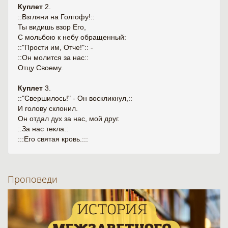
Куплет
2.
::Взгляни на Голгофу!::
Ты видишь взор Его,
С мольбою к небу обращенный:
::"Прости им, Отче!":: -
::Он молится за нас::
Отцу Своему.
Куплет
3.
::"Свершилось!" - Он воскликнул,::
И голову склонил.
Он отдал дух за нас, мой друг.
::За нас текла::
:::Его святая кровь.:::
Проповеди