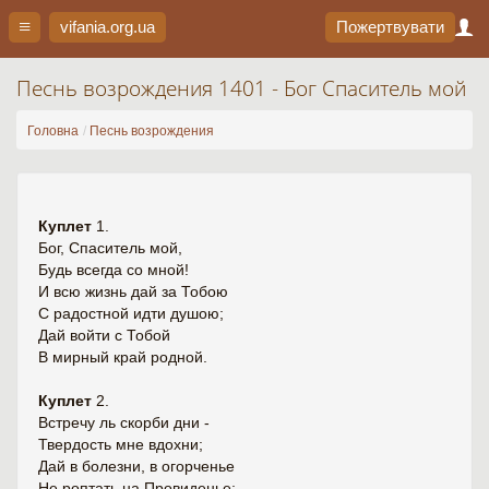
vifania.org
.ua
Пожертвувати
Песнь возрождения 1401 - Бог Спаситель мой
Головна
Песнь возрождения
Куплет
1.
Бог, Спаситель мой,
Будь всегда со мной!
И всю жизнь дай за Тобою
С радостной идти душою;
Дай войти с Тобой
В мирный край родной.
Куплет
2.
Встречу ль скорби дни -
Твердость мне вдохни;
Дай в болезни, в огорченье
Не роптать на Провиденье;