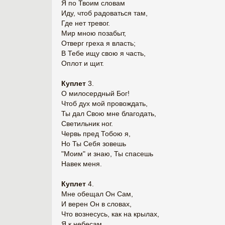
Я по Твоим словам
Иду, чтоб радоваться там,
Где нет тревог.
Мир мною позабыт,
Отверг греха я власть;
В Тебе ищу свою я часть,
Оплот и щит.
Куплет
3.
О милосердный Бог!
Чтоб дух мой провождать,
Ты дал Свою мне благодать,
Светильник ног.
Червь пред Тобою я,
Но Ты Себя зовешь
"Моим" и знаю, Ты спасешь
Навек меня.
Куплет
4.
Мне обещал Он Сам,
И верен Он в словах,
Что вознесусь, как на крылах,
Я к небесам.