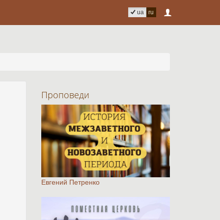
ua
ru
Проповеди
Евгений Петренко