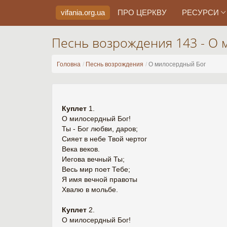
vifania.org
.ua
ПРО ЦЕРКВУ
РЕСУРСИ
Песнь возрождения 143 - О
Головна
Песнь возрождения
О милосердный Бог
Куплет
1.
О милосердный Бог!
Ты - Бог любви, даров;
Сияет в небе Твой чертог
Века веков.
Иегова вечный Ты;
Весь мир поет Тебе;
Я имя вечной правоты
Хвалю в мольбе.
Куплет
2.
О милосердный Бог!