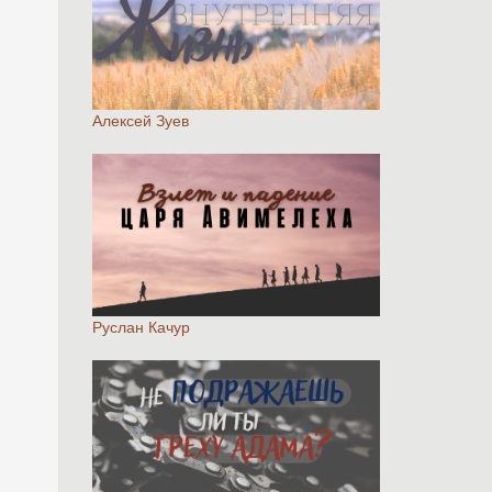
Алексей Зуев
Руслан Качур