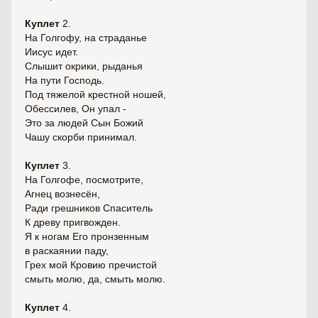
Куплет
2.
На Голгофу, на страданье
Иисус идет.
Слышит окрики, рыданья
На пути Господь.
Под тяжелой крестной ношей,
Обессилев, Он упал -
Это за людей Сын Божий
Чашу скорби принимал.
Куплет
3.
На Голгофе, посмотрите,
Агнец вознесён,
Ради грешников Спаситель
К древу пригвожден.
Я к ногам Его пронзенным
в раскаянии паду,
Грех мой Кровию пречистой
смыть молю, да, смыть молю.
Куплет
4.