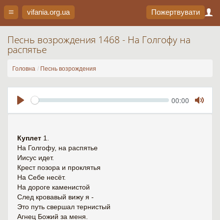
vifania.org
.ua
Пожертвувати
Песнь возрождения 1468 - На Голгофу на
распятье
Головна
Песнь возрождения
Seek
Current
00:00
time
Play
Toggl
Mute
Куплет
1.
На Голгофу, на распятье
Иисус идет.
Крест позора и проклятья
На Себе несёт.
На дороге каменистой
След кровавый вижу я -
Это путь свершал тернистый
Агнец Божий за меня.