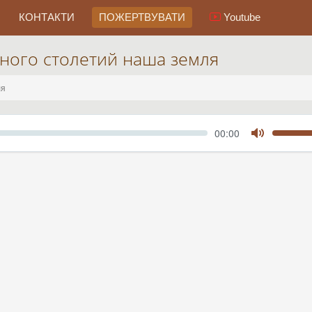
КОНТАКТИ
ПОЖЕРТВУВАТИ
Youtube
ного столетий наша земля
ля
Seek
Current
00:00
time
Toggle
Mute