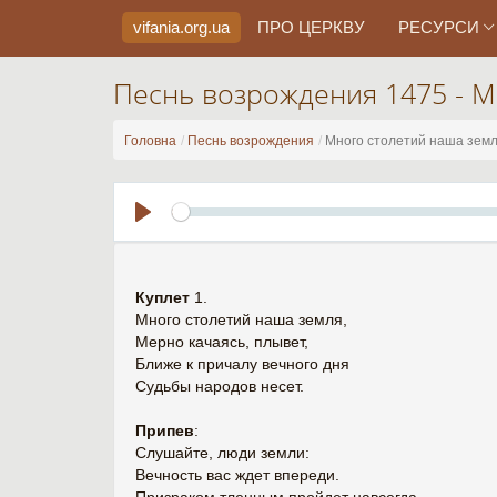
vifania.org
.ua
ПРО ЦЕРКВУ
РЕСУРСИ
Песнь возрождения 1475 - М
Головна
Песнь возрождения
Много столетий наша зем
Play
Куплет
1.
Много столетий наша земля,
Мерно качаясь, плывет,
Ближе к причалу вечного дня
Судьбы народов несет.
Припев
:
Слушайте, люди земли:
Вечность вас ждет впереди.