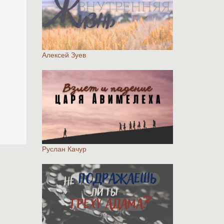
Алексей Зуев
Руслан Качур