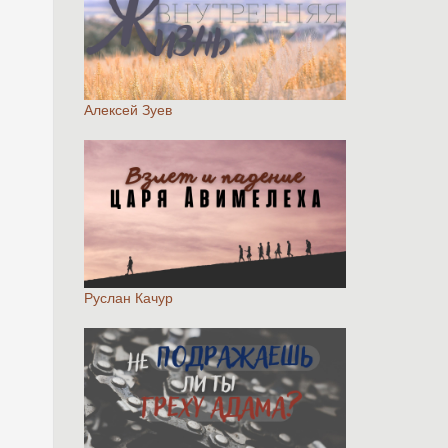
Алексей Зуев
Руслан Качур