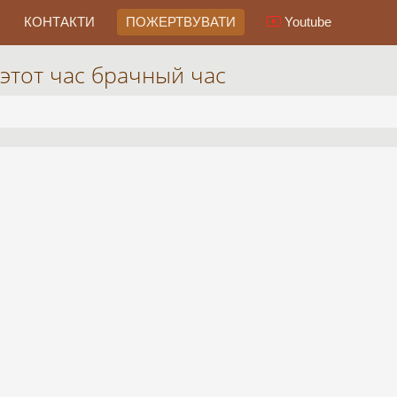
КОНТАКТИ
ПОЖЕРТВУВАТИ
Youtube
этот час брачный час