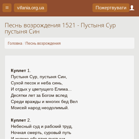
vifania.org
.ua
Пожертвувати
Песнь возрождения 1521 - Пустыня Сур
пустыня Син
Головна
Песнь возрождения
Куплет
1.
Пустыня Сур, пустыня Син,
Сухой песок и неба синь,
И отдых у цветущего Елима...
Десятки лет за Богом вслед
Среди вражды и многих бед Вел
Моисей народ неодолимый.
Куплет
2.
Небесный суд и рабский труд,
Ночная смерть, суровый путь
И жуткие объятия пустыни.