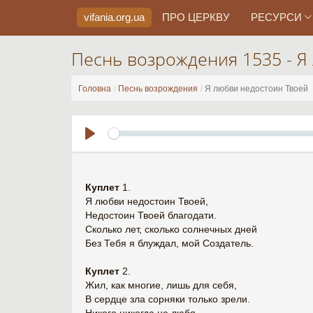
vifania.org
.ua
ПРО ЦЕРКВУ
РЕСУРСИ
Песнь возрождения 1535 - Я
Головна
Песнь возрождения
Я любви недостоин Твоей
Play
Куплет
1.
Я любви недостоин Твоей,
Недостоин Твоей благодати.
Сколько лет, сколько солнечных дней
Без Тебя я блуждал, мой Создатель.
Куплет
2.
Жил, как многие, лишь для себя,
В сердце зла сорняки только зрели.