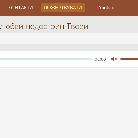
КОНТАКТИ
ПОЖЕРТВУВАТИ
Youtube
 любви недостоин Твоей
Seek
Current
00:00
time
Toggle
Mute