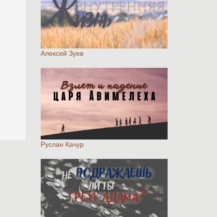
Алексей Зуев
Руслан Качур