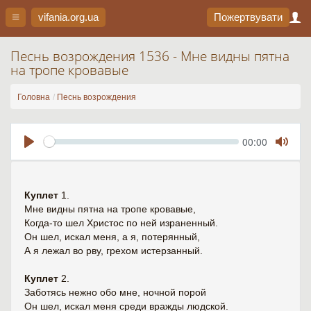
vifania.org
.ua
Пожертвувати
Песнь возрождения 1536 - Мне видны пятна
на тропе кровавые
Головна
Песнь возрождения
Seek
Current
00:00
time
Play
Toggl
Mute
Куплет
1.
Мне видны пятна на тропе кровавые,
Когда-то шел Христос по ней израненный.
Он шел, искал меня, а я, потерянный,
А я лежал во рву, грехом истерзанный.
Куплет
2.
Заботясь нежно обо мне, ночной порой
Он шел, искал меня среди вражды людской.