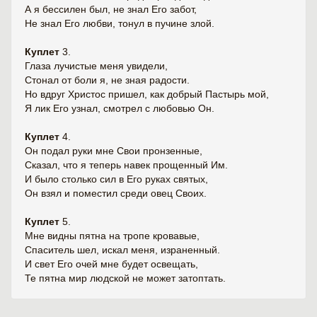
А я бессилен был, не знал Его забот,
Не знал Его любви, тонул в пучине злой.
Куплет
3.
Глаза лучистые меня увидели,
Стонал от боли я, не зная радости.
Но вдруг Христос пришел, как добрый Пастырь мой,
Я лик Его узнал, смотрел с любовью Он.
Куплет
4.
Он подал руки мне Свои пронзенные,
Сказал, что я теперь навек прощенный Им.
И было столько сил в Его руках святых,
Он взял и поместил среди овец Своих.
Куплет
5.
Мне видны пятна на тропе кровавые,
Спаситель шел, искал меня, израненный.
И свет Его очей мне будет освещать,
Те пятна мир людской не может затоптать.