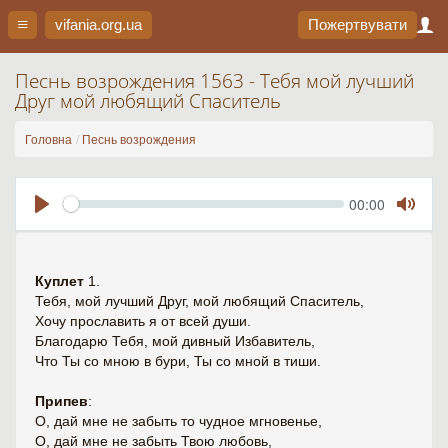
vifania.org
.ua
Пожертвувати
Песнь возрождения 1563 - Тебя мой лучший
Друг мой любящий Спаситель
Головна
Песнь возрождения
Seek
Current
00:00
time
Play
Toggl
Mute
Куплет
1.
Тебя, мой лучший Друг, мой любящий Спаситель,
Хочу прославить я от всей души.
Благодарю Тебя, мой дивный Избавитель,
Что Ты со мною в бури, Ты со мной в тиши.
Припев
:
О, дай мне не забыть то чудное мгновенье,
О, дай мне не забыть Твою любовь,