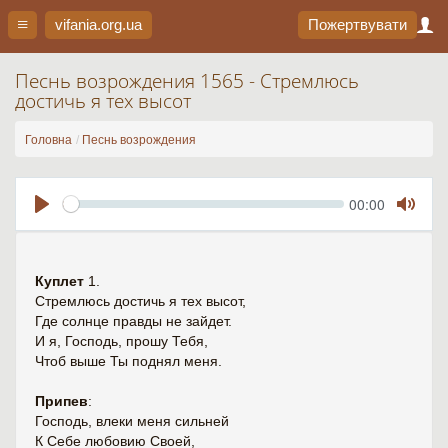
vifania.org
.ua
Пожертвувати
Песнь возрождения 1565 - Стремлюсь
достичь я тех высот
Головна
Песнь возрождения
Seek
Current
00:00
time
Play
Toggl
Mute
Куплет
1.
Стремлюсь достичь я тех высот,
Где солнце правды не зайдет.
И я, Господь, прошу Тебя,
Чтоб выше Ты поднял меня.
Припев
:
Господь, влеки меня сильней
К Себе любовию Своей,