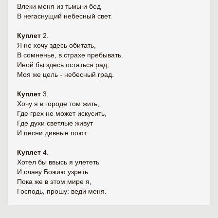
Влеки меня из тьмы и бед
В негаснущий небесный свет.
Куплет
2.
Я не хочу здесь обитать,
В сомненье, в страхе пребывать.
Иной бы здесь остаться рад,
Моя же цель - небесный град.
Куплет
3.
Хочу я в городе том жить,
Где грех не может искусить,
Где духи светлые живут
И песни дивные поют.
Куплет
4.
Хотел бы ввысь я улететь
И славу Божию узреть.
Пока же в этом мире я,
Господь, прошу: веди меня.